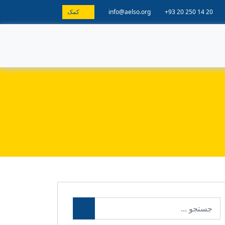
+93 20 250 14 20
info@aelso.org
کمک