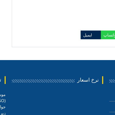
اتساپ
ایمیل
نرخ اسعار
ت
موس
جوان
زیر 