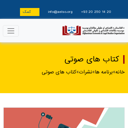
+93 20 250 14 20
info@aelso.org
کمک
کتاب های صوتی
خانه
»
برنامه ها
»
نشرات
»
کتاب های صوتی