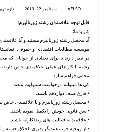
AELSO
تازه تر
سپتامبر 22, 2019
قابل توجه علاقمندان رشته ژورنالیزم!
کار با ما:
آیا محصل رشته ژورنالیزم هستید و آیا علاقمندی
موسسه مطالعات اقتصادی و حقوقی افغانست
ا
در نظر دارند تا برای تعدادی از جوانان که مح
رشته با کار های عملی علاقمندی خاص دارند، 
مجانی فراهم سازد.
کی ها میتوانند درخواست شمولیت بدهند:
• فارغ صنف دوازدهم باشند.
• محصل رشته ژورنالیزم و یا علاقمندی خاص برا
• سن قانونی خویش را تکمیل نموده باشند.
• علاقمند به فعالیت های رضاکارانه باشند.
• از روحیه خوب همدیگر پذیری، اخلاق حسنه و ک