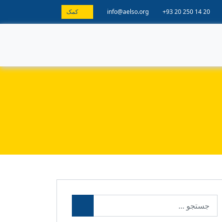
+93 20 250 14 20
info@aelso.org
کمک