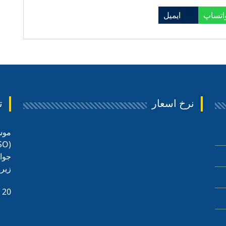
اتساپ
ایمیل
نرخ اسعار
ت
موس
جوان
زیر 
 20