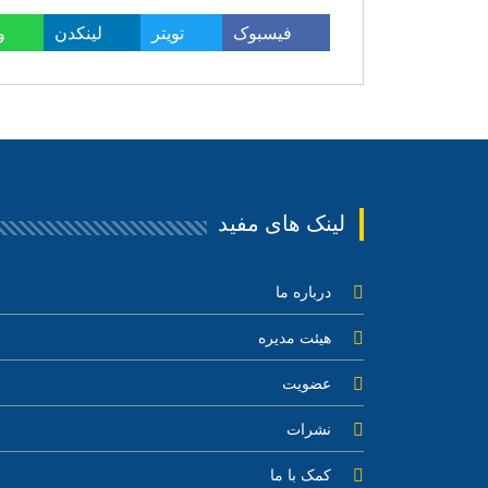
فیسبوک
تویتر
لینکدن
و
لینک های مفید
درباره ما
هیئت مدیره
عضویت
نشرات
کمک با ما