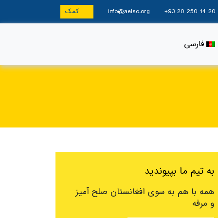
+93 20 250 14 20
info@aelso.org
کمک
فارسی
به تیم ما بپیوندید
همه با هم به سوی افغانستان صلح آمیز
و مرفه