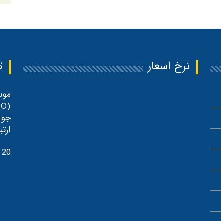
نرخ اسعار
ت
موس
جوا
ارتب
 20