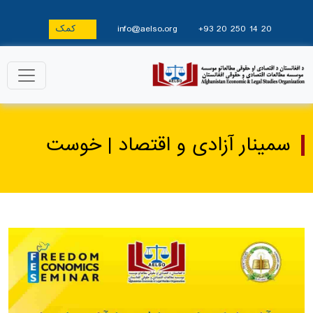
+93 20 250 14 20
info@aelso.org
کمک
سمینار آزادی و اقتصاد | خوست