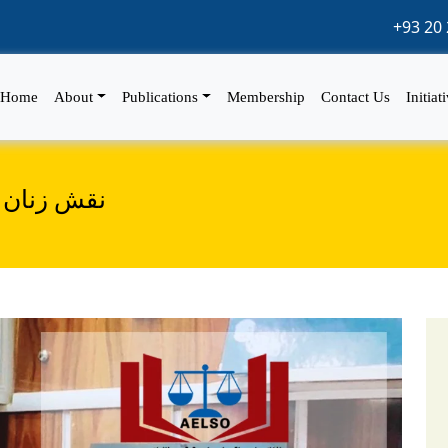
+93 20 
Home
About
Publications
Membership
Contact Us
Initiat
نقش زنان د