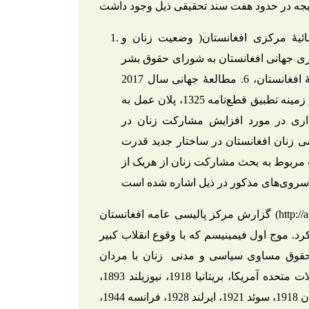
ا، 2. گزارش سال 1395 ادارۀ احصائیۀ مرکزی افغانستان( وضعیت زنان و
 1397، 4. گزارش سال 2019 مرور ادواری جهانی افغانستان به شورای حقوق بشر
ملل متحد، 5. گزارش سال 2018 موسسۀ مطالعات عامۀ افغانستان، 6. مطالعۀ جهانی سال 2017
بخش زنان ملل متحد در افغانستان پیرامون پیشرفت‌ها در زمینه تطبیق قطع‌نامه 1325، پلان عمل به
احات اداری در مورد افزایش مشارکت زنان در
 سیاسی زنان افغانستان در ساختار جدید قدرت
 مربوط به بحث مشارکت زنان از هریک از
گزارش مرکز پالیسی عامه افغانستان (http://appro.org.af). ریشه و منشاء مشارکت سیاسی و اجتماعی
رد. موج اول فیمینیسم که با وقوع انقلاب کبیر
 مطالبۀ حقوق مساوی سیاسی و مدنی زنان با مردان
تشکیل می‌داد که سرانجام حق رأی زنان در 1920 در ایالات متحده آمریکا، بریتانیا 1918، نیوزیلند 1893،
استرالیا 1902، فنلاند 1906، دانمارک 1915، کانادا 1917، آلمان 1918، سوئد 1921، ایرلند 1928، فرانسه 1944،