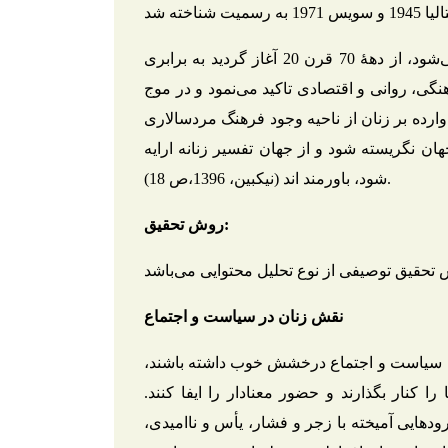
موج دوم فیمینیسم که به سیمون دو بووار نسبت داده می‌شود، از دهۀ 70 قرن 20 آغاز گردید به برابری
گی، روانی و اقتصادی تاکید می‌نمود و در موج
رده بر زنان از ناحیه وجود فرهنگ مرد‌سالاری
هان نگریسته شود و از جهان تفسیر زنانه ارایه
شود، باورمند اند (نیکبین، 1396،ص 18).
روش تحقیق:
نقش زنان در سیاست و اجتماع
د در سیاست و اجتماع درخشش خوب داشته باشند،
را کنار بگذارند و حضور معنادار را ایفا کنند.
‌هایی آمیخته با زجر و فشار، یأس و ناامیدی،