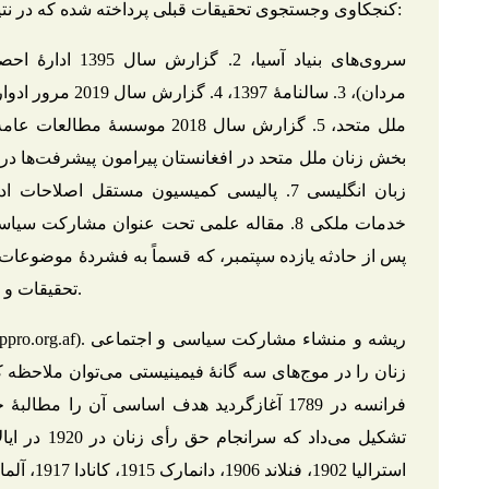
کنجکاوی وجستجوی تحقیقات قبلی پرداخته شده که در نتیجه در حدود هفت سند تحقیقی ذیل وجود داشت:
سروی‌های بنیاد آسی
مردان)، 3. سالنامۀ
زبان انگلیسی 7. پالیسی کمیسیون مستقل اصل
خدمات ملکی 8. مقاله علمی تحت عنوان مشارکت
پس از حادثه یازده سپتمبر، که قسماً به فشردۀ موضوعات
تحقیقات و سروی‌های مذکور در ذیل اشاره شده است.
زنان را در موج‌های سه گانۀ فیمینیستی می‌توان ملاحظه ک
فرانسه در 1789 آغازگردید هدف اساسی آن را