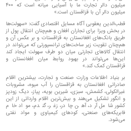
میلیون دالر تجارت ما با آسیایی میانه است که ۴۰۰
میلیون دالر آن با قزاقستان است.»
قطب‌الدین یعقوبی آگاه مسایل اقتصادی گفت: «سهولت‌ها
در بخش ویزا برای تجاران افغان و هم‌چنان انتقال پول از
طریق بانک‌های افغانستان به قزاقستات و بر عکس آن و
هم‌چنان تقویت زیر ساخت‌های ترانسپورتی که می‌تواند در
انتقال کالاهای تجارتی میان دو طرف سهولت ایجاد کند
این‌ها می‌تواند در بهبود روابط میان افغانستان و
قزاقستان کمک کند.»
بر بنیاد اطلاعات وزارت صنعت و تجارت، بیشترین اقلام
صادراتی افغانستان به قزاقستان را آب میوه، مشروبات
غیرالکولی، کشمش، سبزی‌، شیرین بویه، پیاز، دیگ زودپز
و انگور تشکیل می‌هند و بیش‌ترین اقلام وارداتی از این
کشور شامل آرد، آهن چادر، زغر، گندم، مواد خام
فابریکه‌های صنعتی، کودهای کیمیاوی و مواد نفتی
می‌شود.